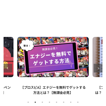
ットする
【プロスピA】ペーパーライクフィルムと
【プロ
は？リアタイでのメリット・デメリットを解
説