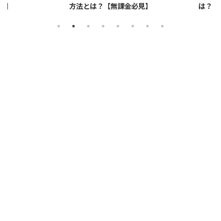
ットする
【プロスピA】ペーパーライクフィルムと
【プ
は？リアタイでのメリット・デメリットを解
説