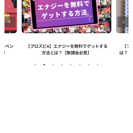
ットする
【プロスピA】ペーパーライクフィルムと
【プロ
は？リアタイでのメリット・デメリットを解
説