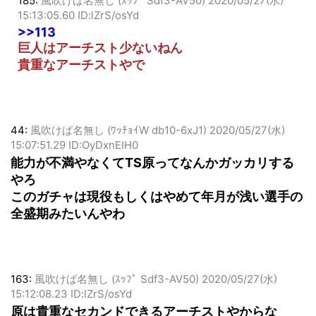
185:
風吹けば名無し (ｽｯﾌﾟ Sdf3-AV50)
2020/05/27(水)
15:13:05.60 ID:lZrS/osYd
>>113
巨人はアーチスト少ないねん
貴重なアーチストやで
44:
風吹けば名無し (ﾜｯﾁｮｲW db10-6xJ1)
2020/05/27(水)
15:07:51.29 ID:OyDxnEIH0
能力が不満やなくてTS原ってなんかガッカリする
やろ
このガチャは現役もしくはやめて年月が浅い選手の
全盛期みたいんやわ
163:
風吹けば名無し (ｽｯﾌﾟ Sdf3-AV50)
2020/05/27(水)
15:12:08.23 ID:lZrS/osYd