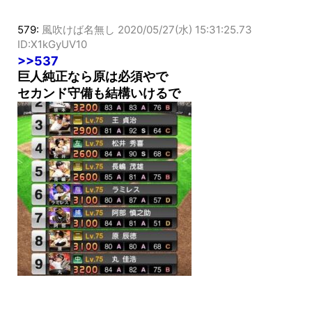
579:
風吹けば名無し
2020/05/27(水) 15:31:25.73
ID:X1kGyUV10
>>537
巨人純正なら原は必須やで
セカンド守備も結構いけるで