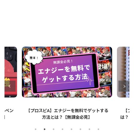
ットする
【プロスピA】ペーパーライクフィルムと
【プロ
は？リアタイでのメリット・デメリットを解
説