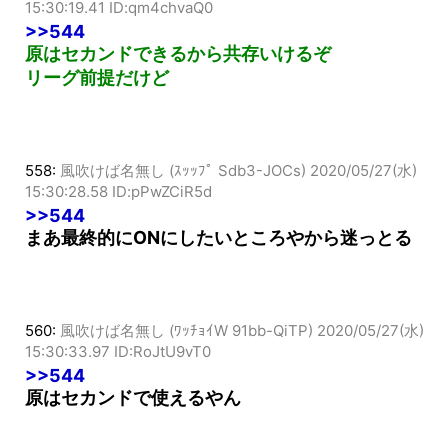
555:
風吹けば名無し (ﾜｯﾁｮｲW 49b6-/7n6)
2020/05/27(水)
15:30:19.41 ID:qm4chvaQ0
>>544
原はセカンドできるから共存いけるぞ
リーグ前提だけど
558:
風吹けば名無し (ｽｯｯﾌﾟ Sdb3-JOCs)
2020/05/27(水)
15:30:28.58 ID:pPwZCiR5d
>>544
まあ最終的にONにしたいところやから迷っとる
560:
風吹けば名無し (ﾜｯﾁｮｲW 91bb-QiTP)
2020/05/27(水)
15:30:33.97 ID:RoJtU9vT0
>>544
原はセカンドで使えるやん