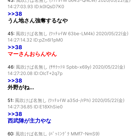
43:
風吹けば名無し (ﾜｯﾁｮｲW b643-QNcW)
2020/05/22(金)
14:27:03.93 ID:k0lQsD7K0
>>38
うん地さん強奪するなや
45:
風吹けば名無し (ﾜｯﾁｮｲW 63be-LM4k)
2020/05/22(金)
14:27:14.32 ID:pZn6l1pM0
>>38
マーさんおらんやん
46:
風吹けば名無し (ｻｻｸｯﾃﾛ Spbb-x69y)
2020/05/22(金)
14:27:20.08 ID:OlcT+2q7p
>>38
外野がね...
51:
風吹けば名無し (ﾜｯﾁｮｲW a35d-/rPh)
2020/05/22(金)
14:27:36.85 ID:E18XhSie0
>>38
西武陣が主力やな