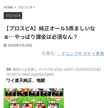
HOME
>
プロスピA
>
プロスピA
【プロスピA】純正オールS羨ましいな
ぁ…やっぱり課金は必須なん？
2020年5月24日
引用元:
・デニングA ガチャ更新
38:
風吹けば名無し (ﾜｯﾁｮｲW a3ab-eKkY)
2020/05/22(金)
14:26:33.68ID:AgXNmZQM0
ワイ楽天純正、地獄