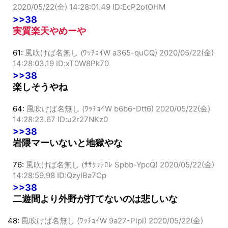
60:
風吹けば名無し (ﾊﾞｯﾐﾝｸﾞｸ MMf7-NmS9)
2020/05/22(金) 14:28:01.49 ID:EcP2otOHM
>>38
実質楽天やめーや
61:
風吹けば名無し (ﾜｯﾁｮｲW a365-quCQ)
2020/05/22(金)
14:28:03.19 ID:xT0W8Pk70
>>38
楽しそうやね
64:
風吹けば名無し (ﾜｯﾁｮｲW b6b6-Dtt6)
2020/05/22(金)
14:28:23.67 ID:u2r27NKz0
>>38
岩隈マーいないと地獄やな
76:
風吹けば名無し (ｻｻｸｯﾃﾛﾚ Spbb-YpcQ)
2020/05/22(金)
14:28:59.98 ID:QzyIBa7Cp
>>38
二遊間より外野が打てないのは悲しいな