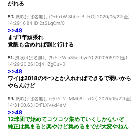
そのコンボ12球団とかより強いから着々と上に上
がれる
80:
風吹けば名無し (ﾜｯﾁｮｲW 8bbe-BU+G)
2020/05/22(金)
14:29:16.84 ID:2zSLqCm/0
>>48
まず1年頑張れ
覚醒も含めれば割と行ける
81:
風吹けば名無し (ﾜｯﾁｮｲW a35d-bydY)
2020/05/22(金)
14:29:20.26 ID:j4HZgCu+0
>>48
ワイは2018のやつとか入れればできるで弱いから
やらんけど
99:
風吹けば名無し (ﾗｸｯﾍﾟﾍﾟ MMb6-+xOe)
2020/05/22(金)
14:31:00.63 ID:FLXV+d4aM
>>48
12球団で始めてコツコツ集めていくしかないぞ
純正は集まると楽やけど集めるまでが大変やねん