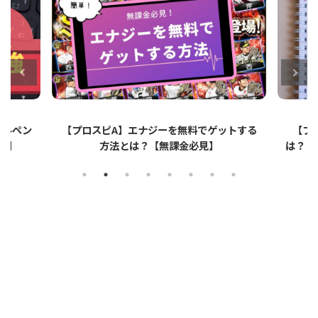
ゲットする
【プロスピA】ペーパーライクフィルムと
【
】
は？リアタイでのメリット・デメリットを解
説