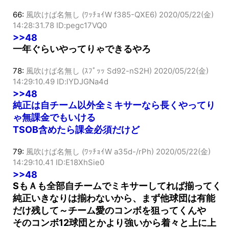
TSOBきついから面子は弱いけど
66:
風吹けば名無し (ﾜｯﾁｮｲW f385-QXE6)
2020/05/22(金)
14:28:31.78 ID:pegc17VQ0
>>48
一年ぐらいやってりゃできるやろ
78:
風吹けば名無し (ｽﾌﾟｯｯ Sd92-nS2H)
2020/05/22(金)
14:29:10.49 ID:lYDJGNa4d
>>48
純正は自チーム以外全ミキサーなら長くやってり
ゃ無課金でもいける
TSOB含めたら課金必須だけど
79:
風吹けば名無し (ﾜｯﾁｮｲW a35d-/rPh)
2020/05/22(金)
14:29:10.41 ID:E18XhSie0
>>48
SもＡも全部自チームでミキサーしてれば揃ってく
純正いきなりは揃わないから、まず他球団は有能
だけ残して～チーム愛のコンボを狙ってくんや