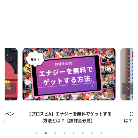
ットする
【プロスピA】ペーパーライクフィルムと
【プ
は？リアタイでのメリット・デメリットを解
説