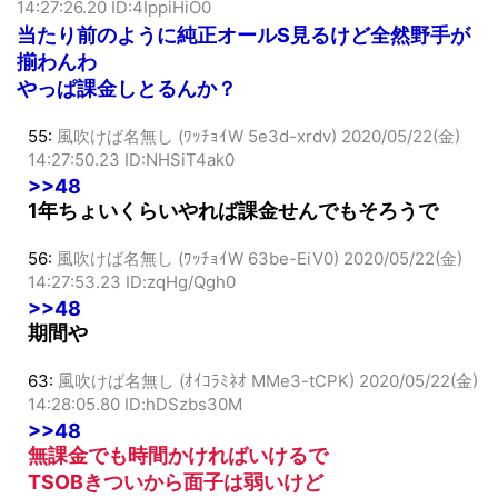
48:
風吹けば名無し (ﾜｯﾁｮｲW 9a27-Plpl)
2020/05/22(金)
14:27:26.20 ID:4IppiHiO0
当たり前のように純正オールS見るけど全然野手が
揃わんわ
やっぱ課金しとるんか？
55:
風吹けば名無し (ﾜｯﾁｮｲW 5e3d-xrdv)
2020/05/22(金)
14:27:50.23 ID:NHSiT4ak0
>>48
1年ちょいくらいやれば課金せんでもそろうで
56:
風吹けば名無し (ﾜｯﾁｮｲW 63be-EiV0)
2020/05/22(金)
14:27:53.23 ID:zqHg/Qgh0
>>48
期間や
63:
風吹けば名無し (ｵｲｺﾗﾐﾈｵ MMe3-tCPK)
2020/05/22(金)
14:28:05.80 ID:hDSzbs30M
>>48
無課金でも時間かければいけるで