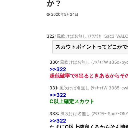
か？
2020年5月24日
322:
風吹けば名無し (ｱｳｱｳｶｰ Sac3-WALC
スカウトポイントってどこかで
330:
風吹けば名無し (ﾜｯﾁｮｲW a35d-byd
>>322
超低確率でS出るときあるからそ
331:
風吹けば名無し (ﾜｯﾁｮｲW 3385-cw
>>322
C以上確定スカウト
333:
風吹けば名無し (ｱｳｱｳｳｰ Sac7-O5Y
>>322
たまにC以上確定くるからそん時