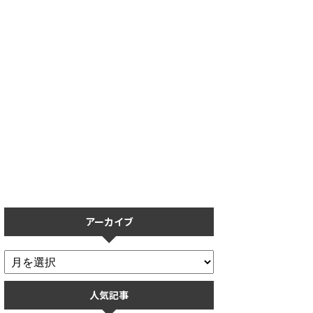
導入
【プロスピA】保護フィルムの
【プロスピA】リアタ
用し
おすすめ5選！操作性を重視し
ない人必見！打ち方の
】
た保護フィルムまとめ
率ごとに解説
アーカイブ
人気記事