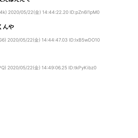
4k)
2020/05/22(金) 14:44:22.20 ID:pZn6l1pM0
くんや
G6)
2020/05/22(金) 14:44:47.03 ID:lxB5wDO10
PQ)
2020/05/22(金) 14:49:06.25 ID:tkPyKibz0