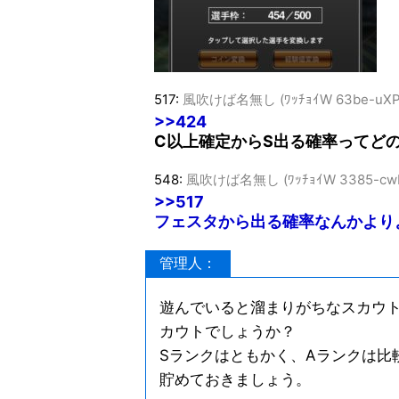
517:
風吹けば名無し (ﾜｯﾁｮｲW 63be-uXP
>>424
C以上確定からS出る確率ってど
548:
風吹けば名無し (ﾜｯﾁｮｲW 3385-cw
>>517
フェスタから出る確率なんかより
管理人：
遊んでいると溜まりがちなスカウ
カウトでしょうか？
Sランクはともかく、Aランクは比
貯めておきましょう。