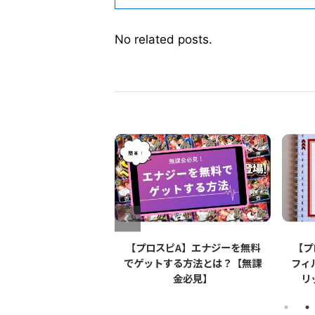
No related posts.
ピA】Apple
【プロスピA】エナジーを無料
【プロ
アップルペンシル）は
でゲットする方法とは？【無課
フィルム
のか【リアタイ】
金必見】
リット