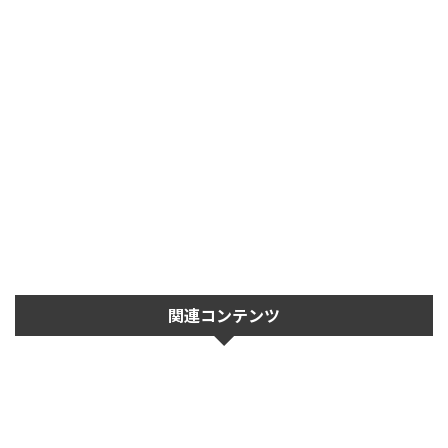
関連コンテンツ