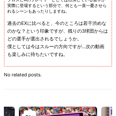
プロスピAのプレイヤーとしては出演している選手が
実際に登場するという部分で、何とも一喜一憂させら
れるシーンもあったりしますね。
過去のEXに比べると、今のところは若干渋めな
のかな？という印象ですが、残りの3球団からは
どの選手が選出されるでしょうか。
僕としては今はスルーの方向ですが…次の動画
も楽しみに待ちたいですね。
No related posts.