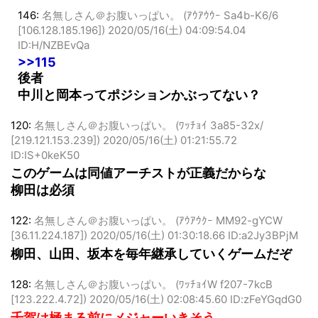
146:
名無しさん＠お腹いっぱい。 (ｱｳｱｳｳｰ Sa4b-K6/6
[106.128.185.196])
2020/05/16(土) 04:09:54.04
ID:H/NZBEvQa
>>115
後者
中川と岡本ってポジションかぶってない？
120:
名無しさん＠お腹いっぱい。 (ﾜｯﾁｮｲ 3a85-32x/
[219.121.153.239])
2020/05/16(土) 01:21:55.72
ID:IS+0keK50
このゲームは同値アーチストが正義だからな
柳田は必須
122:
名無しさん＠お腹いっぱい。 (ｱｳｱｳｸｰ MM92-gYCW
[36.11.224.187])
2020/05/16(土) 01:30:18.66 ID:a2Jy3BPjM
柳田、山田、坂本を毎年継承していくゲームだぞ
128:
名無しさん＠お腹いっぱい。 (ﾜｯﾁｮｲW f207-7kcB
[123.222.4.72])
2020/05/16(土) 02:08:45.60 ID:zFeYGqdG0