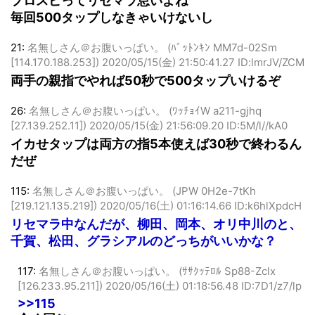
プロスピってリセマラ怠いよね
毎回500タップしなきゃいけないし
21:
名無しさん＠お腹いっぱい。 (ﾊﾞｯﾄﾝｷﾝ MM7d-02Sm
[114.170.188.253])
2020/05/15(金) 21:50:41.27 ID:lmrJV/ZCM
両手の親指でやれば50秒で500タップいけるぞ
26:
名無しさん＠お腹いっぱい。 (ﾜｯﾁｮｲW a211-gjhq
[27.139.252.11])
2020/05/15(金) 21:56:09.20 ID:5M/l//kA0
イカせタップは両方の指5本使えば30秒で終わるん
だぜ
115:
名無しさん＠お腹いっぱい。 (JPW 0H2e-7tKh
[219.121.135.219])
2020/05/16(土) 01:16:14.66 ID:k6hlXpdcH
リセマラ中なんだが、柳田、岡本、オリ中川のと、
千賀、松田、グラシアルのどっちがいいかな？
117:
名無しさん＠お腹いっぱい。 (ｻｻｸｯﾃﾛﾙ Sp88-Zclx
[126.233.95.211])
2020/05/16(土) 01:18:56.48 ID:7D1/z7/lp
>>115