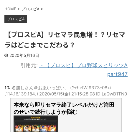
HOME
>
プロスピA
>
プロスピA
【プロスピA】リセマラ民急増！？リセマ
ラはどこまでこだわる？
2020年5月16日
引用元:
・【プロスピ】プロ野球スピリッツA
part947
10:
名無しさん＠お腹いっぱい。 (ﾜｯﾁｮｲW 9373-08+i
[114.16.139.184])
2020/05/15(金) 21:15:28.08 ID:LaQwB1TN0
本来なら即リセマラ終了レベルだけど海田
のせいで続行しようか悩む