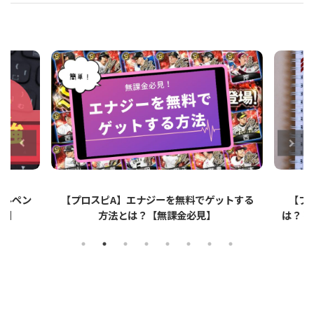
ップルペン
【プロスピA】エナジーを無料でゲットする
【プ
イ】
方法とは？【無課金必見】
は？リ