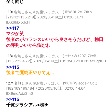
全く同じ
119:
名無しさん＠お腹いっぱい。 (JPW 0H2e-7tKh
[219.121.135.219])
2020/05/16(土) 01:20:51.71
ID:k6hlXpdcH
>>117
マジか笑
後者のがバランスいいから良さそうだけど、柳田
の評判いいから悩むわ
118:
名無しさん＠お腹いっぱい。 (ﾜｯﾁｮｲW f207-7kcB
[123.222.4.72])
2020/05/16(土) 01:19:40.29 ID:zFeYGqdG0
>>115
後者で鷹純正やりてえ…
127:
名無しさん＠お腹いっぱい。 (ﾜｯﾁｮｲW acda-1OcQ
[182.169.199.184])
2020/05/16(土) 02:06:44.64
ID:9mqAdz3m0
>>115
千賀グラシアル>柳田