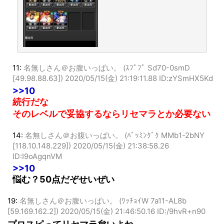
11:
名無しさん＠お腹いっぱい。 (ｽﾌﾟﾌﾟ Sd70-0smD
[49.98.88.63])
2020/05/15(金) 21:19:11.88 ID:zYSmHX5Kd
>>10
続行だな
そのレベルで妥協するならリセマラとか必要ない
14:
名無しさん＠お腹いっぱい。 (ﾊﾞｯﾐﾝｸﾞｸ MMb1-2bNY
[118.10.148.229])
2020/05/15(金) 21:38:58.26
ID:I9oAgqnVM
>>10
悩む？50点だぞせいぜい
19:
名無しさん＠お腹いっぱい。 (ﾜｯﾁｮｲW 7a11-AL8b
[59.169.162.2])
2020/05/15(金) 21:46:50.16 ID:/9hvR+n90