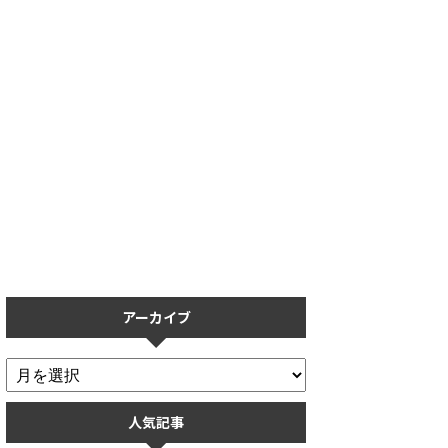
【プロスピA】保護フィルムの
【プロスピA】リアタイで打て
おすすめ5選！操作性を重視し
ない人必見！打ち方のコツを打
た保護フィルムまとめ
率ごとに解説
アーカイブ
人気記事