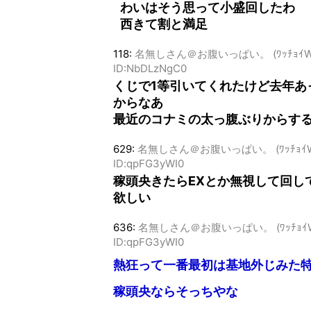
わいはそう思って小盛回したわ
西きて割と満足
118:
名無しさん＠お腹いっぱい。 (ﾜｯﾁｮｲW 094a-
ID:NbDLzNgC0
くじで1等引いてくれたけど去年あ
からなあ
最近のコナミの太っ腹ぶりからす
629:
名無しさん＠お腹いっぱい。 (ﾜｯﾁｮｲW 8205
ID:qpFG3yWI0
稼頭央きたらEXとか無視して回し
欲しい
636:
名無しさん＠お腹いっぱい。 (ﾜｯﾁｮｲW 8205
ID:qpFG3yWI0
熱狂って一番最初は基地外じみた
稼頭央ならそっちやな