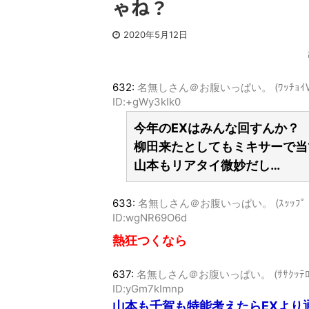
ゃね？
2020年5月12日
632:
名無しさん＠お腹いっぱい。 (ﾜｯﾁｮｲW 5176
ID:+gWy3kIk0
今年のEXはみんな回すんか？
柳田来たとしてもミキサーで当
山本もリアタイ微妙だし…
633:
名無しさん＠お腹いっぱい。 (ｽｯｯﾌﾟ Sda2-
ID:wgNR69O6d
熱狂つくなら
637:
名無しさん＠お腹いっぱい。 (ｻｻｸｯﾃﾛ Sp91
ID:yGm7kImnp
山本も千賀も特能考えたらEXより