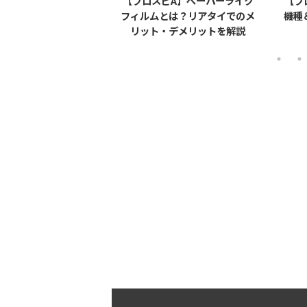
ピA】エナジーを無料
【プロスピA】ペーパーライク
【プ
する方法とは？【無課
フィルムとは？リアタイでのメ
機種
金必見】
リット・デメリットを解説