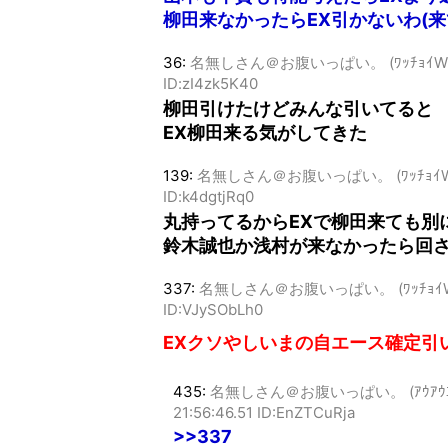
柳田来なかったらEX引かないわ(
36:
名無しさん＠お腹いっぱい。 (ﾜｯﾁｮｲW 85dc-
ID:zI4zk5K40
柳田引けたけどみんな引いてると
EX柳田来る気がしてきた
139:
名無しさん＠お腹いっぱい。 (ﾜｯﾁｮｲW 5152
ID:k4dgtjRq0
丸持ってるからEXで柳田来ても別
鈴木誠也か浅村が来なかったら回
337:
名無しさん＠お腹いっぱい。 (ﾜｯﾁｮｲW 7d58
ID:VJySObLh0
EXクソやしいまの自エース確定引
435:
名無しさん＠お腹いっぱい。 (ｱｳｱｳｴｰ Sa8
21:56:46.51 ID:EnZTCuRja
>>337