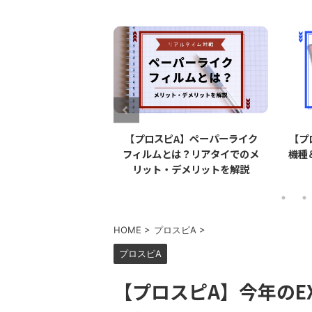
ピA】エナジーを無料
【プロスピA】ペーパーライク
【プ
する方法とは？【無課
フィルムとは？リアタイでのメ
機種
金必見】
リット・デメリットを解説
HOME
>
プロスピA
>
プロスピA
【プロスピA】今年のE