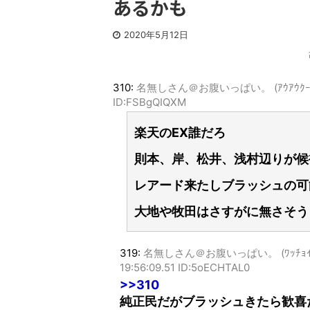
あるかも
2020年5月12日
310:
名無しさん＠お腹いっぱい。 (ｱｳｱｳｸｰ MM51
ID:FSBgQIQXM
楽天のEX誰だろ
則本、岸、松井、浅村辺りが候
レアード来たしブラッシュの可
大地や牧田はさすがに無さそう
319:
名無しさん＠お腹いっぱい。 (ﾜｯﾁｮｲW 858
19:56:09.51 ID:5oECHTAL0
>>310
純正民だがブラッシュきたら歓喜