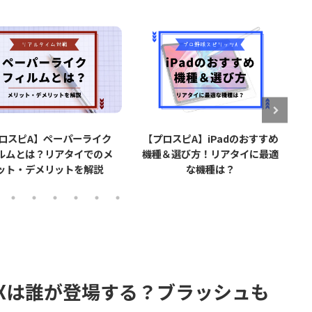
ーパーライク
【プロスピA】iPadのおすすめ
【プロスピA
アタイでのメ
機種＆選び方！リアタイに最適
で打率が上が
ットを解説
な機種は？
てみた感想
Xは誰が登場する？ブラッシュも