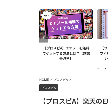
le
【プロスピA】エナジーを無料
【プロスピA】ペ
ンシル）は
でゲットする方法とは？【無課
フィルムとは？リ
タイ】
金必見】
リット・デメリ
HOME
>
プロスピA
>
プロスピA
【プロスピA】楽天のE