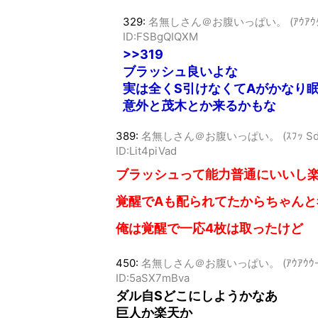
329:
名無しさん＠お腹いっぱい。 (ｱｳｱｳｸｰ MM5
ID:FSBgQIQXM
>>319
ブラッシュ良いよな
実は全くS引けなくてAがかなり
意外と茂木とか来るかもな
389:
名無しさん＠お腹いっぱい。 (ｽﾌｯ Sda2-jv
ID:Lit4piVad
ブラッシュって能力普通にいいし
覚醒でAも配られてたからちゃん
俺は覚醒で一応4枚は取ったけど
450:
名無しさん＠お腹いっぱい。 (ｱｳｱｳｳｰ Sac5
ID:5aSX7mBva
ダル自Sどこにしようかなあ
巨人か楽天か