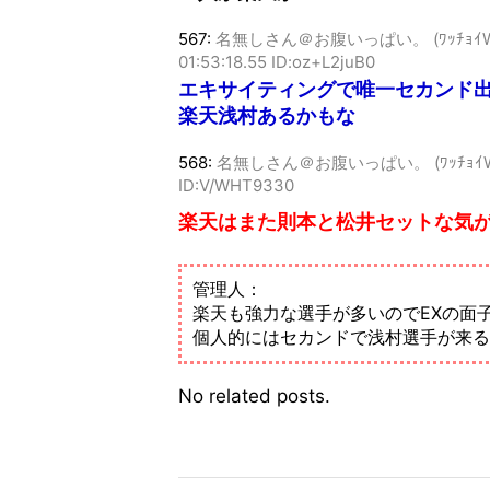
567:
名無しさん＠お腹いっぱい。 (ﾜｯﾁｮｲW 8252
01:53:18.55 ID:oz+L2juB0
エキサイティングで唯一セカンド
楽天浅村あるかもな
568:
名無しさん＠お腹いっぱい。 (ﾜｯﾁｮｲW 4626
ID:V/WHT9330
楽天はまた則本と松井セットな気
管理人：
楽天も強力な選手が多いのでEXの面
個人的にはセカンドで浅村選手が来る
No related posts.