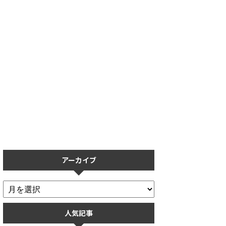
】タッチペン導入
【プロスピA】保護フィルムの
【プロス
る？実際に使用し
おすすめ5選！操作性を重視し
ない人必
【リアタイ】
た保護フィルムまとめ
アーカイブ
人気記事