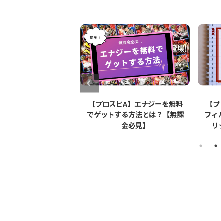
ピA】Apple
【プロスピA】エナジーを無料
【プロ
アップルペンシル）は
でゲットする方法とは？【無課
フィルム
のか【リアタイ】
金必見】
リット